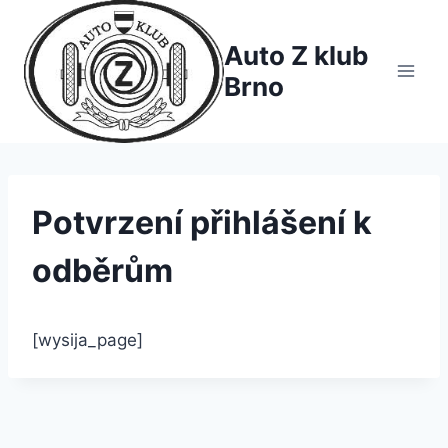
Přeskočit
na
Auto Z klub
obsah
Brno
Potvrzení přihlášení k
odběrům
[wysija_page]