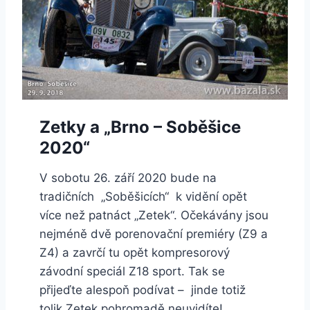
Zetky a „Brno – Soběšice
2020“
V sobotu 26. září 2020 bude na
tradičních „Soběšicích“ k vidění opět
více než patnáct „Zetek“. Očekávány jsou
nejméně dvě porenovační premiéry (Z9 a
Z4) a zavrčí tu opět kompresorový
závodní speciál Z18 sport. Tak se
přijeďte alespoň podívat – jinde totiž
tolik Zetek pohromadě neuvidíte!