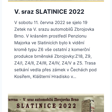
V. sraz SLATINICE 2022
V sobotu 11. června 2022 se sjelo 19
Zetek na V. srazu automobilů Zbrojovka
Brno. V krásném prostředí Penzionu
Majorka ve Slatinicích bylo k vidění
kromě typu Z6 vše ostatní z komerční
produkce brněnské Zbrojovky:Z18, Z9,
Z4/I, Z4/II, Z4/III, Z4/IV, Z4/V a Z5. Trasa
setkání vedla přes zámek v Čechách pod
Kosířem, Klášterní Hradisko v…