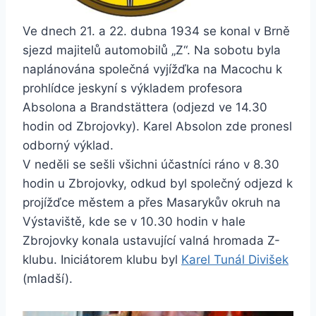
Ve dnech 21. a 22. dubna 1934 se konal v Brně
sjezd majitelů automobilů „Z“. Na sobotu byla
naplánována společná vyjížďka na Macochu k
prohlídce jeskyní s výkladem profesora
Absolona a Brandstättera (odjezd ve 14.30
hodin od Zbrojovky). Karel Absolon zde pronesl
odborný výklad.
V neděli se sešli všichni účastníci ráno v 8.30
hodin u Zbrojovky, odkud byl společný odjezd k
projížďce městem a přes Masarykův okruh na
Výstaviště, kde se v 10.30 hodin v hale
Zbrojovky konala ustavující valná hromada Z-
klubu. Iniciátorem klubu byl
Karel Tunál Divišek
(mladší).